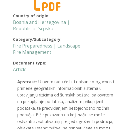
Country of origin
:
Bosnia and Herzegovina |
Republic of Srpska
Category/Subcategory
:
Fire Preparedness | Landscape
Fire Management
Document type
:
Article
Apstrakt:
U ovom radu će biti opisane mogućnosti
primene geografskih informacionih sistema u
upravljanju rizicima od šumskih požara, sa osvrtom
na prikupljanje podataka, analizom prikupljenih
podataka, te predviđanjem bezbjednosno rizičnih
područja. Biće prikazano na koji način se može
ostvariti sveobuhvatniji pregled ugroženih područja,
objekata i stanovništva, na osnovu čega se mogu