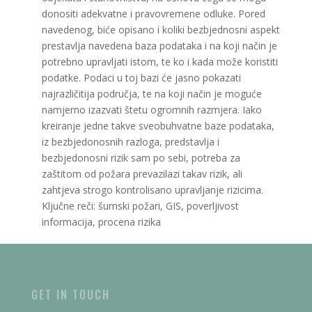
donositi adekvatne i pravovremene odluke. Pored
navedenog, biće opisano i koliki bezbjednosni aspekt
prestavlja navedena baza podataka i na koji način je
potrebno upravljati istom, te ko i kada može koristiti
podatke. Podaci u toj bazi će jasno pokazati
najrazličitija područja, te na koji način je moguće
namjerno izazvati štetu ogromnih razmjera. Iako
kreiranje jedne takve sveobuhvatne baze podataka,
iz bezbjedonosnih razloga, predstavlja i
bezbjedonosni rizik sam po sebi, potreba za
zaštitom od požara prevazilazi takav rizik, ali
zahtjeva strogo kontrolisano upravljanje rizicima.
Ključne reči: šumski požari, GIS, poverljivost
informacija, procena rizika
GET IN TOUCH