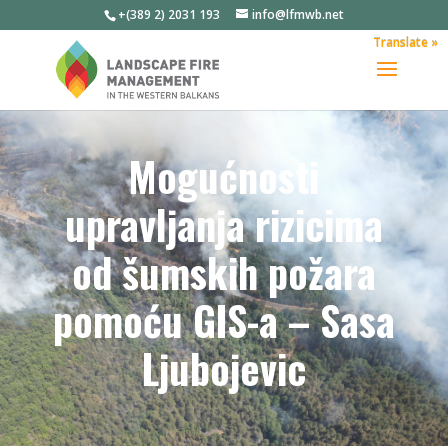
+(389 2) 2031 193
info@lfmwb.net
Translate »
Mogućnosti
upravljanja rizicima
od šumskih požara
pomoću GIS-a – Sasa
Ljubojevic